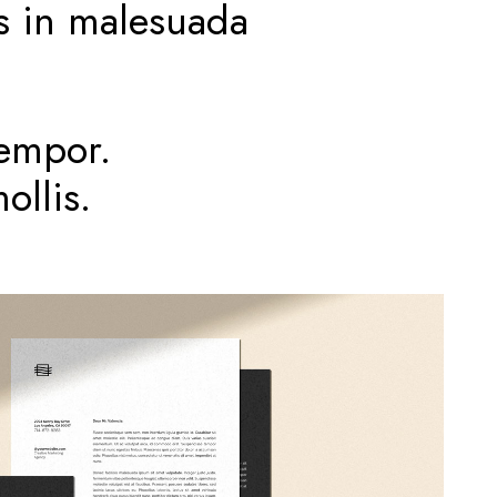
s in malesuada
tempor.
ollis.