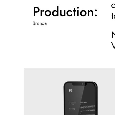
Production:
t
Brenda
V