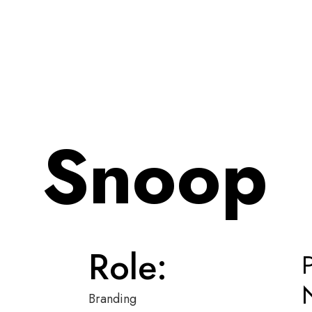
Snoop
Role:
N
Branding